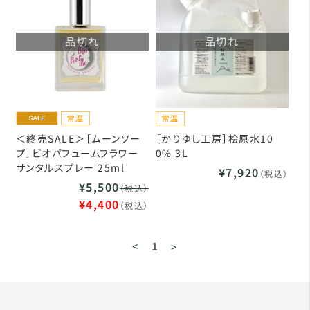
品切れ
品切れ
＜終売SALE＞［ムーンソー
［かりゆし工房］桧原水10
プ］ビオパフュームフラワー
0% 3L
サンタルスプレー 25ml
¥7,920
（税込）
¥5,500
（税込）
¥4,400
（税込）
<
1
>