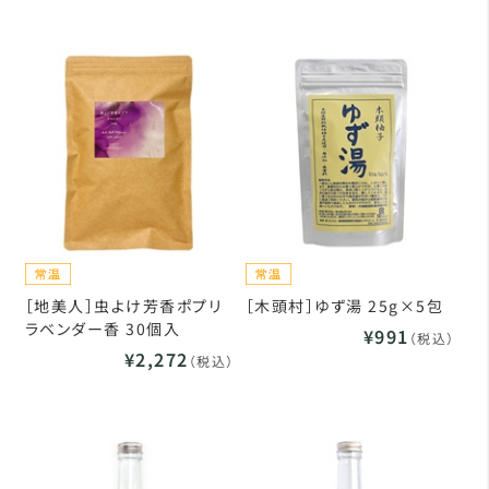
［地美人］虫よけ芳香ポプリ
［木頭村］ゆず湯 25g×5包
ラベンダー香 30個入
¥991
（税込）
¥2,272
（税込）