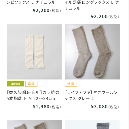
ンビソックス L ナチュラル
イル足袋ロングソックス L ナ
チュラル
¥2,200
（税込）
¥2,200
（税込）
［益久染織研究所］ガラ紡の
［ライフアファ］ヤクウールソ
5本指靴下 M 22～24cm
ックス グレー L
¥1,980
¥3,080
（税込）
（税込）