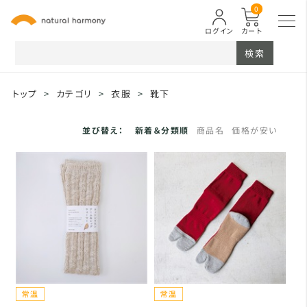
0
ログイン
カート
検索
トップ
>
カテゴリ
>
衣服
>
靴下
並び替え：
新着＆分類順
商品名
価格が安い