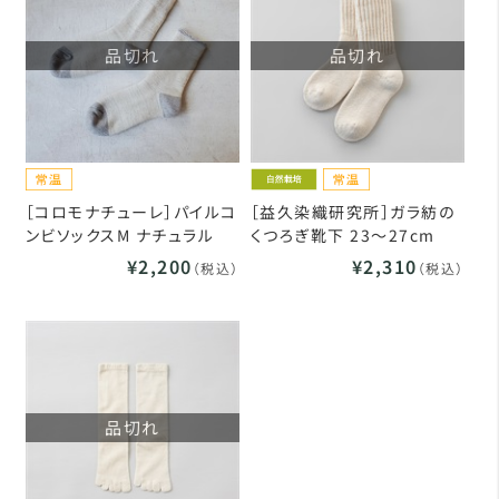
品切れ
品切れ
［コロモナチューレ］パイルコ
［益久染織研究所］ガラ紡の
ンビソックスM ナチュラル
くつろぎ靴下 23～27cm
¥2,200
¥2,310
（税込）
（税込）
品切れ