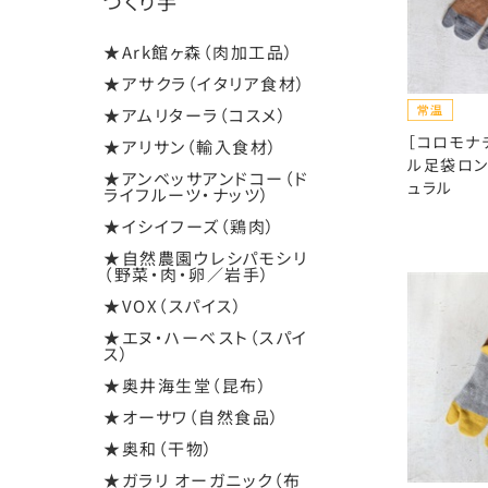
つくり手
★Ark館ヶ森（肉加工品）
★アサクラ（イタリア食材）
★アムリターラ（コスメ）
［コロモナ
★アリサン（輸入食材）
ル足袋ロン
★アンベッサアンドコー（ド
ュラル
ライフルーツ・ナッツ）
★イシイフーズ（鶏肉）
★自然農園ウレシパモシリ
（野菜・肉・卵／岩手）
★VOX（スパイス）
★エヌ・ハーベスト（スパイ
ス）
★奥井海生堂（昆布）
★オーサワ（自然食品）
★奥和（干物）
★ガラリ オーガニック（布