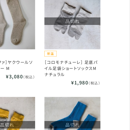
品切れ
ファ］ヤクウールソ
［コロモナチューレ］ 足底パ
ー M
イル足袋ショートソックスM
ナチュラル
¥3,080
（税込）
¥1,980
（税込）
品切れ
品切れ