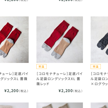
チューレ］足底パイ
［コロモナチューレ］足底パイ
［コロモナ
グソックスL 薔薇
ル足袋ロングソックスXL 薔
ル足袋ロン
薇レッド
×ログウッ
¥2,200
¥2,200
（税込）
（税込）