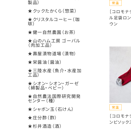
製品）
★クックたかくら（惣菜）
［コロモナ
ル足袋ロン
★クリスタルコーヒー（珈
琲）
ウン
★健一自然農園（お茶）
★山のハム工房 ゴーバル
（肉加工品）
★壽屋漬物道場（漬物）
★栄醤油（醤油）
★三陸水産（魚介・水産加
工品）
★シオン・シオン・ガーゼ
（綿製品・ベビー）
★自然農法国際研究開発
センター（種）
★シャボン玉（石けん）
［コロモナ
★庄分酢（酢）
ンビソック
★杉井酒造（酒）