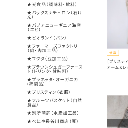
★光食品（調味料・飲料）
★パックスナチュロン（石け
ん）
★パプアニューギニア海産
（エビ）
★ビオランド（パン）
★ファーマーズファクトリー
（肉・肉加工品）
★フクダ（豆加工品）
［プリステ
★ブラウンシュガーファース
アーム＆レ
ト（ドリンク・甘味料）
★プラネッタ・オーガニカ
(綿製品)
★プリスティン（衣服）
★フルーツバスケット（自然
食品）
★別所蒲鉾（水産加工品）
★べにや長谷川商店（豆）