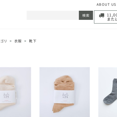
ABOUT US
11,
検索
また
テゴリ
>
衣服
>
靴下