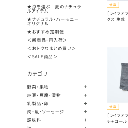
★涼を運ぶ 夏のナチュラ
ルアイテム
［ライフア
★ナチュラル・ハーモニー
クス 生成
オリジナル
★おすすめ定期便
＜新商品・再入荷＞
＜おトクなまとめ買い＞
＜SALE商品＞
カテゴリ
野菜・果物
納豆・豆腐・漬物
乳製品・卵
肉・魚・ソーセージ
［ライフア
調味料
チャコール