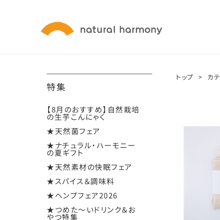
トップ
>
カ
特集
【8月のおすすめ】自然栽培
の生芋こんにゃく
★天然菌フェア
★ナチュラル・ハーモニー
の夏ギフト
★天然素材の快眠フェア
★スパイス＆調味料
★ヘンプフェア2026
★つめた～いドリンク＆お
やつ特集