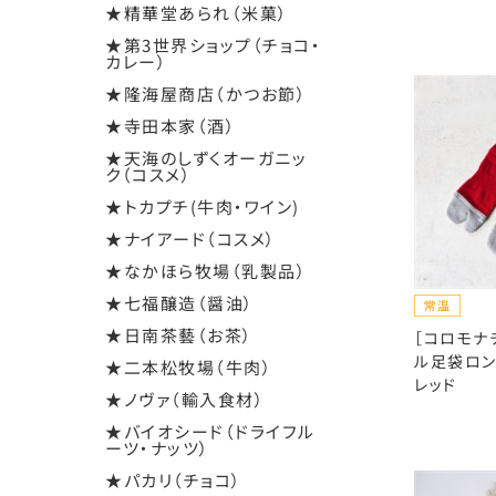
★精華堂あられ（米菓）
★第3世界ショップ（チョコ・
カレー）
★隆海屋商店（かつお節）
★寺田本家（酒）
★天海のしずくオーガニッ
ク（コスメ）
★トカプチ(牛肉・ワイン)
★ナイアード（コスメ）
★なかほら牧場（乳製品）
★七福醸造（醤油）
★日南茶藝（お茶）
［コロモナ
ル足袋ロン
★二本松牧場（牛肉）
レッド
★ノヴァ（輸入食材）
★バイオシード（ドライフル
ーツ・ナッツ）
★パカリ（チョコ）