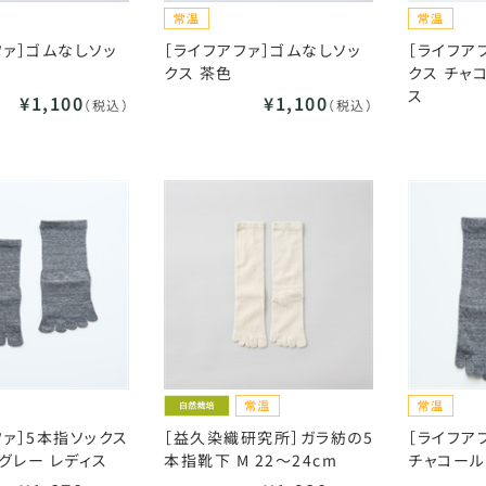
ファ］ゴムなしソッ
［ライフアファ］ゴムなしソッ
［ライフア
クス 茶色
クス チャ
ス
¥1,100
¥1,100
（税込）
（税込）
ファ］5本指ソックス
［益久染織研究所］ガラ紡の5
［ライフア
グレー レディス
本指靴下 M 22～24cm
チャコール