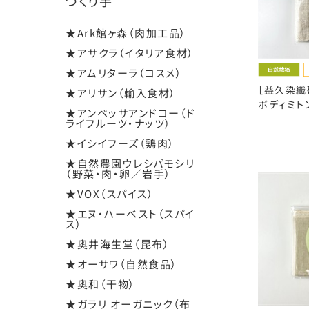
つくり手
★Ark館ヶ森（肉加工品）
★アサクラ（イタリア食材）
★アムリターラ（コスメ）
［益久染織
★アリサン（輸入食材）
ボディミト
★アンベッサアンドコー（ド
ライフルーツ・ナッツ）
★イシイフーズ（鶏肉）
★自然農園ウレシパモシリ
（野菜・肉・卵／岩手）
★VOX（スパイス）
★エヌ・ハーベスト（スパイ
ス）
★奥井海生堂（昆布）
★オーサワ（自然食品）
★奥和（干物）
★ガラリ オーガニック（布