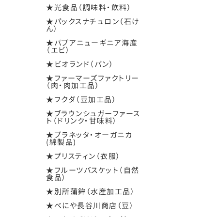
★光食品（調味料・飲料）
★パックスナチュロン（石け
ん）
★パプアニューギニア海産
（エビ）
★ビオランド（パン）
★ファーマーズファクトリー
（肉・肉加工品）
★フクダ（豆加工品）
★ブラウンシュガーファース
ト（ドリンク・甘味料）
★プラネッタ・オーガニカ
(綿製品)
★プリスティン（衣服）
★フルーツバスケット（自然
食品）
★別所蒲鉾（水産加工品）
★べにや長谷川商店（豆）