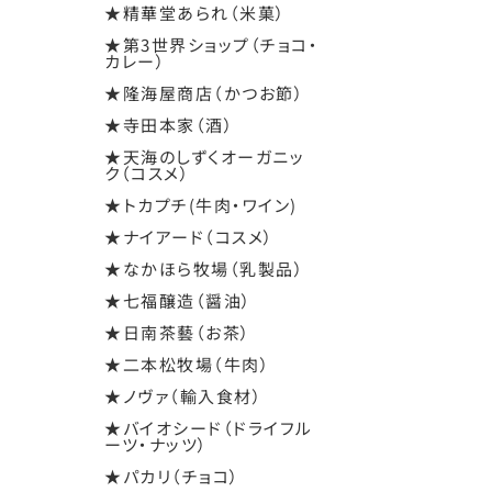
★精華堂あられ（米菓）
★第3世界ショップ（チョコ・
カレー）
★隆海屋商店（かつお節）
★寺田本家（酒）
★天海のしずくオーガニッ
ク（コスメ）
★トカプチ(牛肉・ワイン)
★ナイアード（コスメ）
★なかほら牧場（乳製品）
★七福醸造（醤油）
★日南茶藝（お茶）
★二本松牧場（牛肉）
★ノヴァ（輸入食材）
★バイオシード（ドライフル
ーツ・ナッツ）
★パカリ（チョコ）