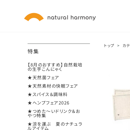
トップ
>
カ
特集
【8月のおすすめ】自然栽培
の生芋こんにゃく
★天然菌フェア
★天然素材の快眠フェア
★スパイス＆調味料
★ヘンプフェア2026
★つめた～いドリンク＆お
やつ特集
★涼を運ぶ 夏のナチュラ
ルアイテム