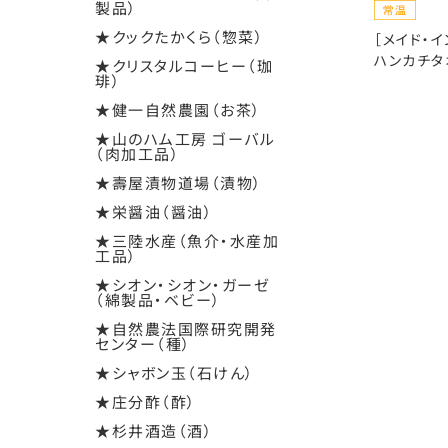
製品）
★クックたかくら（惣菜）
［メイド・
ハンカチタ
★クリスタルコーヒー（珈
琲）
★健一自然農園（お茶）
★山のハム工房 ゴーバル
（肉加工品）
★壽屋漬物道場（漬物）
★栄醤油（醤油）
★三陸水産（魚介・水産加
工品）
★シオン・シオン・ガーゼ
（綿製品・ベビー）
★自然農法国際研究開発
センター（種）
★シャボン玉（石けん）
★庄分酢（酢）
★杉井酒造（酒）