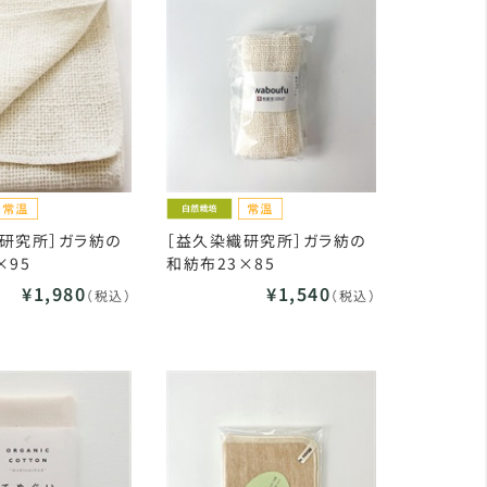
研究所］ガラ紡の
［益久染織研究所］ガラ紡の
×95
和紡布23×85
¥1,980
¥1,540
（税込）
（税込）