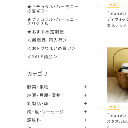
★ナチュラル・ハーモニー
の夏ギフト
［planet
★ナチュラル・ハーモニー
ディウォッシ
オリジナル
青ステッチ
★おすすめ定期便
＜新商品・再入荷＞
＜おトクなまとめ買い＞
＜SALE商品＞
カテゴリ
野菜・果物
納豆・豆腐・漬物
乳製品・卵
肉・魚・ソーセージ
［planet
調味料
スタオルBL
ル