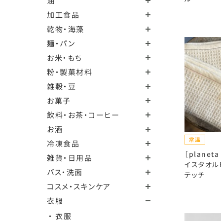
油
加工食品
乾物・海藻
麺・パン
お米・もち
粉・製菓材料
雑穀・豆
お菓子
飲料・お茶・コーヒー
お酒
冷凍食品
［planet
雑貨・日用品
イスタオルE
バス・洗面
テッチ
コスメ・スキンケア
衣服
・ 衣服