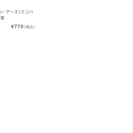
イン・アース］ミニハ
 茶
¥770
（税込）