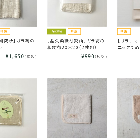
研究所］ガラ紡の
［益久染織研究所］ガラ紡の
［ガラリ 
ン
和紡布20×20（２枚組）
ニックてぬ
¥1,650
¥990
（税込）
（税込）