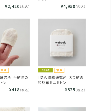
¥2,420
¥4,950
（税込）
（税込）
研究所］手紡ぎの
［益久染織研究所］ガラ紡の
トン
和紡布ミニミトン
¥418
¥825
（税込）
（税込）