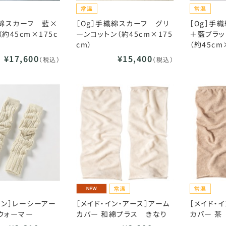
織綿スカーフ 藍×
［Og］手織綿スカーフ グリ
［Og］手
約45cm×175c
ーンコットン（約45cm×175
＋藍ブラッ
cm）
（約45cm
¥17,600
¥15,400
（税込）
（税込）
ィン］レーシーアー
［メイド・イン・アース］アーム
［メイド・
ウォーマー
カバー 和綿プラス きなり
カバー 茶