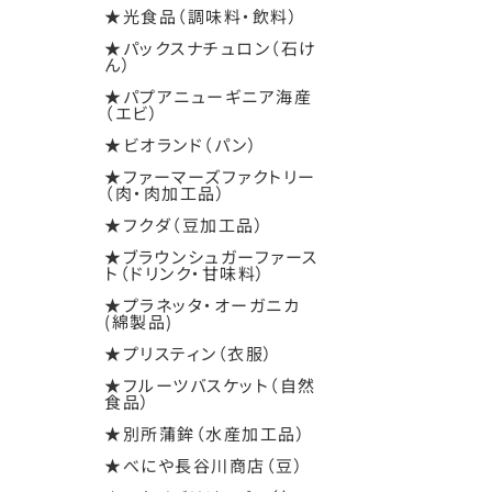
★光食品（調味料・飲料）
★パックスナチュロン（石け
ん）
★パプアニューギニア海産
（エビ）
★ビオランド（パン）
★ファーマーズファクトリー
（肉・肉加工品）
★フクダ（豆加工品）
★ブラウンシュガーファース
ト（ドリンク・甘味料）
★プラネッタ・オーガニカ
(綿製品)
★プリスティン（衣服）
★フルーツバスケット（自然
食品）
★別所蒲鉾（水産加工品）
★べにや長谷川商店（豆）