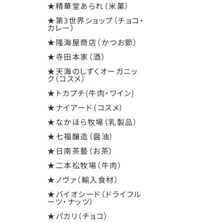
★精華堂あられ（米菓）
★第3世界ショップ（チョコ・
カレー）
★隆海屋商店（かつお節）
★寺田本家（酒）
★天海のしずくオーガニッ
ク（コスメ）
★トカプチ(牛肉・ワイン)
★ナイアード（コスメ）
★なかほら牧場（乳製品）
★七福醸造（醤油）
★日南茶藝（お茶）
★二本松牧場（牛肉）
★ノヴァ（輸入食材）
★バイオシード（ドライフル
ーツ・ナッツ）
★パカリ（チョコ）