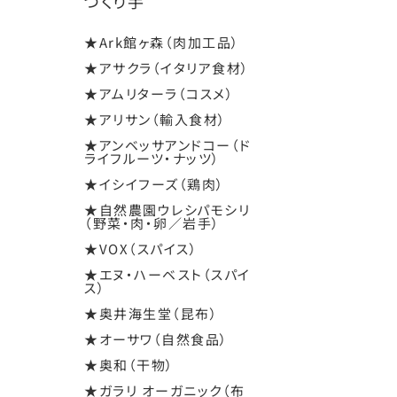
つくり手
★Ark館ヶ森（肉加工品）
★アサクラ（イタリア食材）
★アムリターラ（コスメ）
★アリサン（輸入食材）
★アンベッサアンドコー（ド
ライフルーツ・ナッツ）
★イシイフーズ（鶏肉）
★自然農園ウレシパモシリ
（野菜・肉・卵／岩手）
★VOX（スパイス）
★エヌ・ハーベスト（スパイ
ス）
★奥井海生堂（昆布）
★オーサワ（自然食品）
★奥和（干物）
★ガラリ オーガニック（布