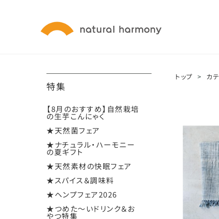
トップ
>
カ
特集
【8月のおすすめ】自然栽培
の生芋こんにゃく
★天然菌フェア
★ナチュラル・ハーモニー
の夏ギフト
★天然素材の快眠フェア
★スパイス＆調味料
★ヘンプフェア2026
★つめた～いドリンク＆お
やつ特集