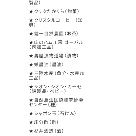
製品）
★クックたかくら（惣菜）
★クリスタルコーヒー（珈
琲）
★健一自然農園（お茶）
★山のハム工房 ゴーバル
（肉加工品）
★壽屋漬物道場（漬物）
★栄醤油（醤油）
★三陸水産（魚介・水産加
工品）
★シオン・シオン・ガーゼ
（綿製品・ベビー）
★自然農法国際研究開発
センター（種）
★シャボン玉（石けん）
★庄分酢（酢）
★杉井酒造（酒）