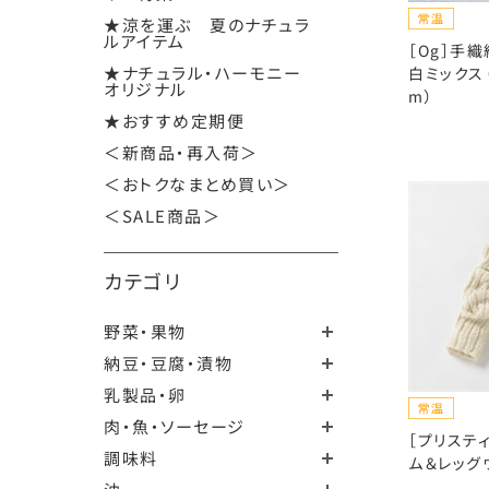
★涼を運ぶ 夏のナチュラ
ルアイテム
［Og］手
★ナチュラル・ハーモニー
白ミックス（
オリジナル
m）
★おすすめ定期便
＜新商品・再入荷＞
＜おトクなまとめ買い＞
＜SALE商品＞
カテゴリ
野菜・果物
納豆・豆腐・漬物
乳製品・卵
肉・魚・ソーセージ
［プリステ
調味料
ム＆レッグ