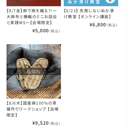
【8/7金】麻で麻を織る?!～
【8/23】 失敗しないぬか漬
大麻布と機織のミニお話会
け教室 【オンライン講座】
と実践WS～【会場限定】
¥6,800
（税込）
¥5,000
（税込）
品切れ
【8/6木】国産麻100%の草
履作りワークショップ 【会場
限定】
¥9,520
（税込）