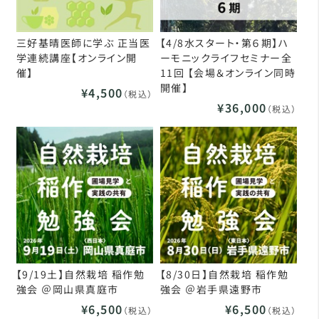
三好基晴医師に学ぶ 正当医
【4/8水スタート・第６期】ハ
学連続講座【オンライン開
ーモニックライフセミナー全
催】
11回 【会場＆オンライン同時
開催】
¥4,500
（税込）
¥36,000
（税込）
【9/19土】自然栽培 稲作勉
【8/30日】自然栽培 稲作勉
強会 ＠岡山県真庭市
強会 ＠岩手県遠野市
¥6,500
¥6,500
（税込）
（税込）