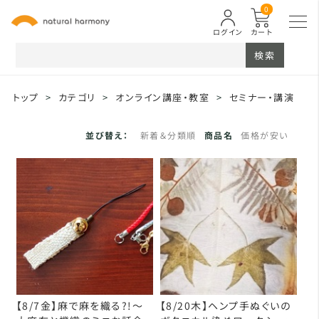
0
ログイン
カート
検索
トップ
>
カテゴリ
>
オンライン講座・教室
>
セミナー・講演
並び替え：
新着＆分類順
商品名
価格が安い
【8/7金】麻で麻を織る?!～
【8/20木】ヘンプ手ぬぐいの