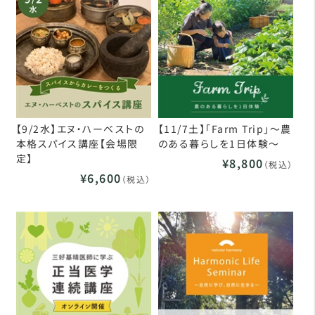
【9/2水】エヌ・ハーベストの
【11/7土】「Farm Trip」～農
本格スパイス講座【会場限
のある暮らしを1日体験～
定】
¥8,800
（税込）
¥6,600
（税込）