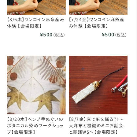
【8/6木】ワンコイン麻糸産み
【7/24金】ワンコイン麻糸産
体験 【会場限定】
み体験 【会場限定】
¥500
¥500
（税込）
（税込）
【8/20木】ヘンプ手ぬぐいの
【8/7金】麻で麻を織る?!～
ボタニカル染めワークショッ
大麻布と機織のミニお話会
プ【会場限定】
と実践WS～【会場限定】