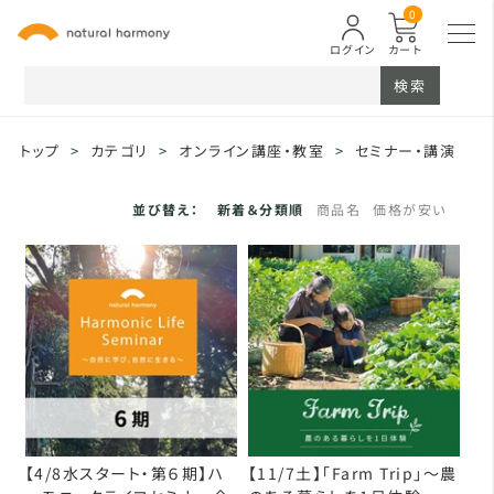
0
ログイン
カート
検索
トップ
>
カテゴリ
>
オンライン講座・教室
>
セミナー・講演
並び替え：
新着＆分類順
商品名
価格が安い
【4/8水スタート・第６期】ハ
【11/7土】「Farm Trip」～農