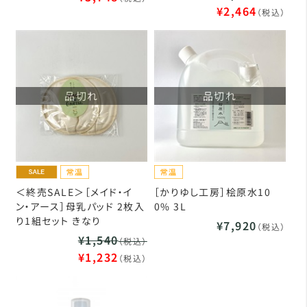
¥2,464
（税込）
品切れ
品切れ
＜終売SALE＞［メイド・イ
［かりゆし工房］桧原水10
ン・アース］母乳パッド 2枚入
0% 3L
り1組セット きなり
¥7,920
（税込）
¥1,540
（税込）
¥1,232
（税込）