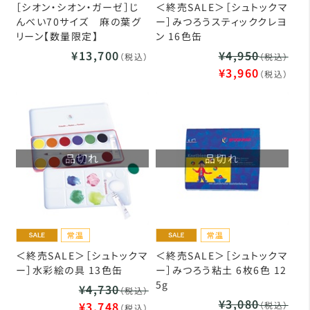
［シオン・シオン・ガーゼ］じ
＜終売SALE＞［シュトックマ
んべい70サイズ 麻の葉グ
ー］みつろうスティッククレヨ
リーン【数量限定】
ン 16色缶
¥13,700
¥4,950
（税込）
（税込）
¥3,960
（税込）
品切れ
品切れ
＜終売SALE＞［シュトックマ
＜終売SALE＞［シュトックマ
ー］水彩絵の具 13色缶
ー］みつろう粘土 6枚6色 12
5g
¥4,730
（税込）
¥3,080
¥3,748
（税込）
（税込）