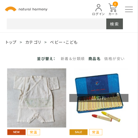
0
ログイン
カート
検索
トップ
>
カテゴリ
>
ベビー・こども
並び替え：
新着＆分類順
商品名
価格が安い
品切れ