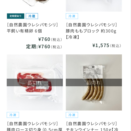
［自然農園ウレシパモシリ］
［自然農園ウレシパモシリ］
平飼い有精卵 6個
豚肉ももブロック 約300g
【冷凍】
¥760
（税込）
¥1,575
定期:¥760
（税込）
（税込）
品切れ
品切れ
［自然農園ウレシパモシリ］
［自然農園ウレシパモシリ］
豚肉ロース切り身（0.5cm厚
チキンウインナー 150g【冷