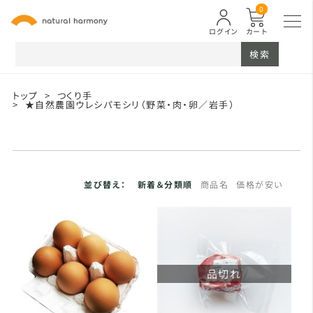
0
ログイン
カート
検索
トップ
>
つくり手
>
★自然農園ウレシパモシリ（野菜・肉・卵／岩手）
並び替え：
新着＆分類順
商品名
価格が安い
品切れ