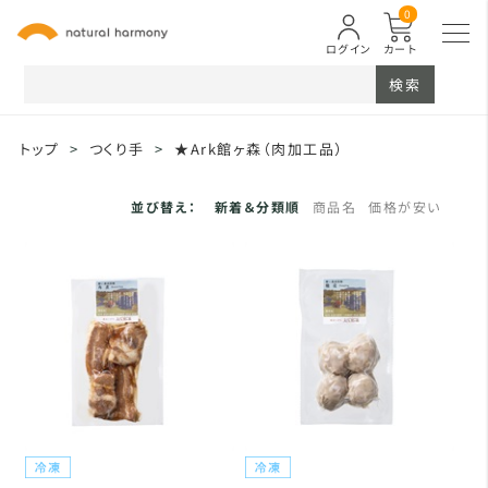
0
ログイン
カート
検索
トップ
>
つくり手
>
★Ark館ヶ森（肉加工品）
並び替え：
新着＆分類順
商品名
価格が安い