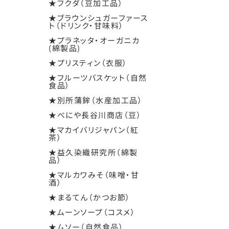
★フクダ（豆加工品）
★ブラウンシュガーファース
ト（ドリンク・甘味料）
★プラネッタ・オーガニカ
(綿製品)
★プリスティン（衣服）
★フルーツバスケット（自然
食品）
★別所蒲鉾（水産加工品）
★べにや長谷川商店（豆）
★マカイバリジャパン（紅
茶）
★益久染織研究所（綿製
品）
★マルカワみそ（味噌・甘
酒）
★まるてん（かつお節）
★ムーンソープ（コスメ）
★ムソー（自然食品）