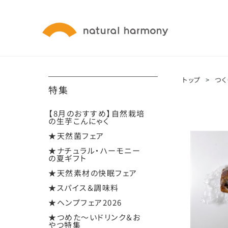
トップ
>
つく
特集
【8月のおすすめ】自然栽培
の生芋こんにゃく
★天然菌フェア
★ナチュラル・ハーモニー
の夏ギフト
★天然素材の快眠フェア
★スパイス＆調味料
★ヘンプフェア2026
★つめた～いドリンク＆お
やつ特集