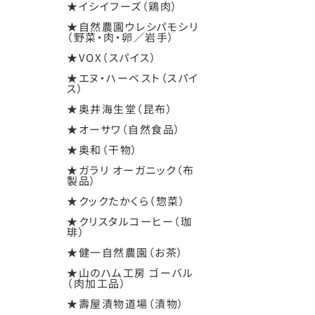
★イシイフーズ（鶏肉）
★自然農園ウレシパモシリ
（野菜・肉・卵／岩手）
★VOX（スパイス）
★エヌ・ハーベスト（スパイ
ス）
★奥井海生堂（昆布）
★オーサワ（自然食品）
★奥和（干物）
★ガラリ オーガニック（布
製品）
★クックたかくら（惣菜）
★クリスタルコーヒー（珈
琲）
★健一自然農園（お茶）
★山のハム工房 ゴーバル
（肉加工品）
★壽屋漬物道場（漬物）