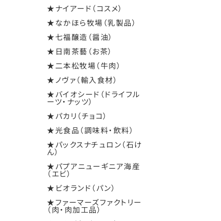
★ナイアード（コスメ）
★なかほら牧場（乳製品）
★七福醸造（醤油）
★日南茶藝（お茶）
★二本松牧場（牛肉）
★ノヴァ（輸入食材）
★バイオシード（ドライフル
ーツ・ナッツ）
★パカリ（チョコ）
★光食品（調味料・飲料）
★パックスナチュロン（石け
ん）
★パプアニューギニア海産
（エビ）
★ビオランド（パン）
★ファーマーズファクトリー
（肉・肉加工品）