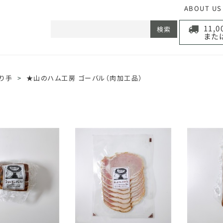
ABOUT US
11,
検索
また
り手
>
★山のハム工房 ゴーバル（肉加工品）