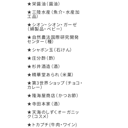
★栄醤油（醤油）
★三陸水産（魚介・水産加
工品）
★シオン・シオン・ガーゼ
（綿製品・ベビー）
★自然農法国際研究開発
センター（種）
★シャボン玉（石けん）
★庄分酢（酢）
★杉井酒造（酒）
★精華堂あられ（米菓）
★第3世界ショップ（チョコ・
カレー）
★隆海屋商店（かつお節）
★寺田本家（酒）
★天海のしずくオーガニッ
ク（コスメ）
★トカプチ(牛肉・ワイン)