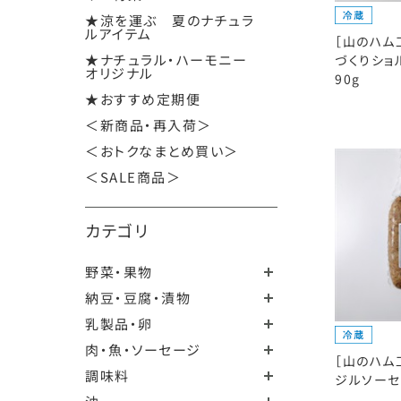
★涼を運ぶ 夏のナチュラ
ルアイテム
［山のハム
★ナチュラル・ハーモニー
づくりショ
オリジナル
90g
★おすすめ定期便
＜新商品・再入荷＞
＜おトクなまとめ買い＞
＜SALE商品＞
カテゴリ
野菜・果物
納豆・豆腐・漬物
乳製品・卵
肉・魚・ソーセージ
［山のハム
調味料
ジルソーセ