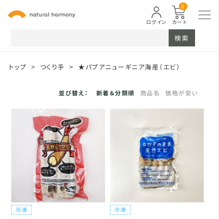
0
ログイン
カート
検索
トップ
>
つくり手
>
★パプアニューギニア海産（エビ）
並び替え：
新着＆分類順
商品名
価格が安い