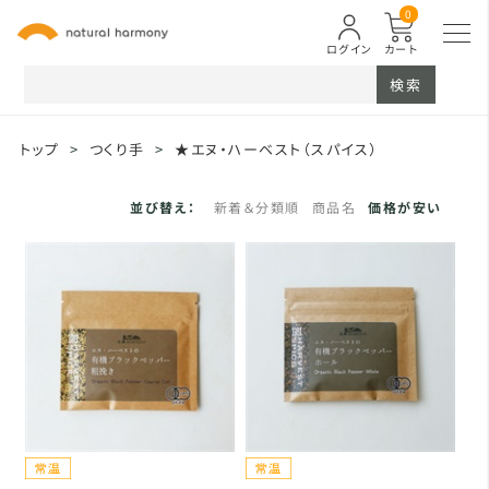
0
ログイン
カート
検索
トップ
>
つくり手
>
★エヌ・ハーベスト（スパイス）
並び替え：
新着＆分類順
商品名
価格が安い