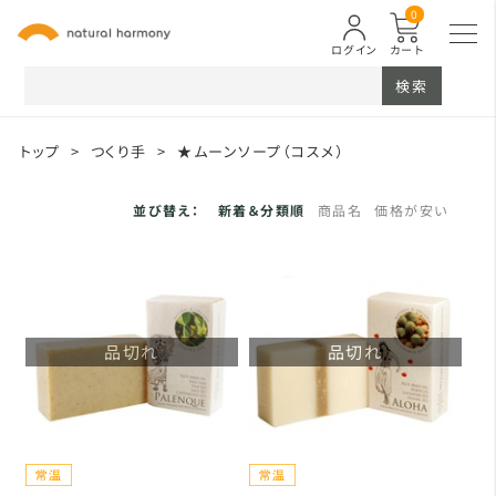
0
ログイン
カート
検索
トップ
>
つくり手
>
★ムーンソープ（コスメ）
並び替え：
新着＆分類順
商品名
価格が安い
品切れ
品切れ