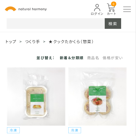
0
ログイン
カート
検索
トップ
>
つくり手
>
★クックたかくら（惣菜）
並び替え：
新着＆分類順
商品名
価格が安い