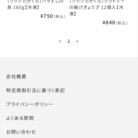
［クックたかくら］バラずしの
［クックたかくら］グッドミー
具 180g【冷凍】
の揚げぎょうざ 12個入【冷
凍】
¥750
（税込）
¥848
（税込）
<
1
>
会社概要
特定商取引法に基づく表記
プライバシーポリシー
よくある質問
お問い合わせ