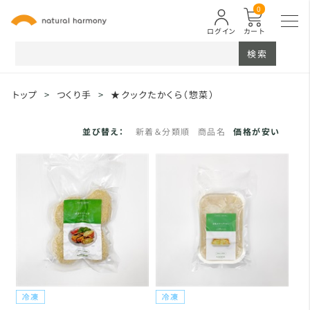
0
ログイン
カート
検索
トップ
>
つくり手
>
★クックたかくら（惣菜）
並び替え：
新着＆分類順
商品名
価格が安い