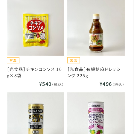
［光食品］チキンコンソメ 10
［光食品］有機胡麻ドレッシ
g×8袋
ング 225g
¥540
¥496
（税込）
（税込）