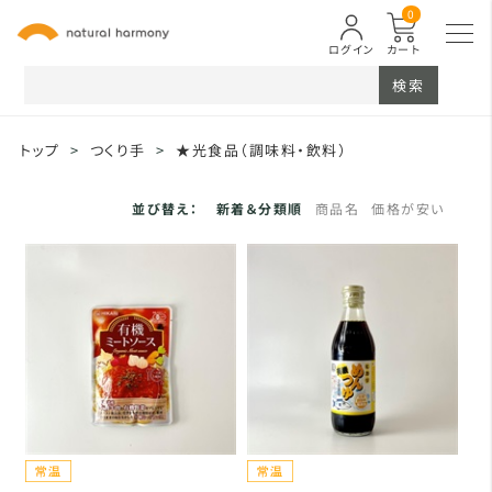
0
ログイン
カート
検索
トップ
>
つくり手
>
★光食品（調味料・飲料）
並び替え：
新着＆分類順
商品名
価格が安い