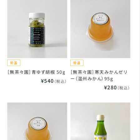
［無茶々園］青ゆず胡椒 50g
［無茶々園］寒天みかんゼリ
ー（温州みかん）95g
¥540
（税込）
¥280
（税込）