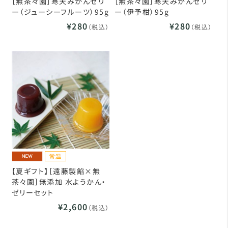
［無茶々園］寒天みかんゼリ
［無茶々園］寒天みかんゼリ
ー（ジューシーフルーツ）95g
ー（伊予柑）95g
¥280
¥280
（税込）
（税込）
【夏ギフト】［遠藤製餡×無
茶々園］無添加 水ようかん・
ゼリーセット
¥2,600
（税込）