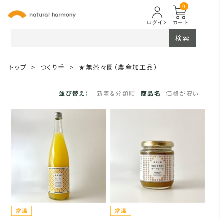
0
ログイン
カート
検索
トップ
>
つくり手
>
★無茶々園（農産加工品）
並び替え：
新着＆分類順
商品名
価格が安い