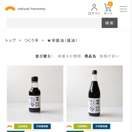
0
ログイン
カート
検索
トップ
>
つくり手
>
★栄醤油（醤油）
並び替え：
新着＆分類順
商品名
価格が安い