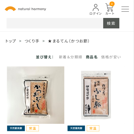
0
ログイン
カート
検索
トップ
>
つくり手
>
★まるてん（かつお節）
並び替え：
新着＆分類順
商品名
価格が安い