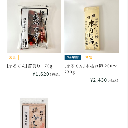
［まるてん］厚削り 170g
［まるてん］本枯れ節 200～
230g
¥1,620
（税込）
¥2,430
（税込）