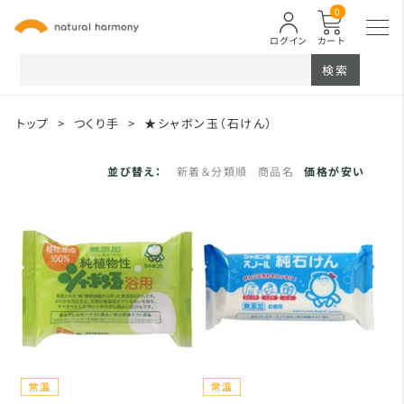
0
ログイン
カート
検索
トップ
>
つくり手
>
★シャボン玉（石けん）
並び替え：
新着＆分類順
商品名
価格が安い