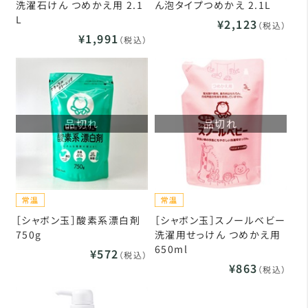
洗濯石けん つめかえ用 2.1
ん泡タイプつめかえ 2.1L
L
¥2,123
（税込）
¥1,991
（税込）
品切れ
品切れ
［シャボン玉］酸素系漂白剤
［シャボン玉］スノールベビー
750g
洗濯用せっけん つめかえ用
650ml
¥572
（税込）
¥863
（税込）