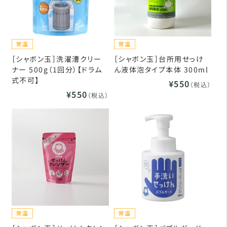
［シャボン玉］洗濯漕クリー
［シャボン玉］台所用せっけ
ナー 500g（1回分）【ドラム
ん液体泡タイプ本体 300ml
式不可】
¥550
（税込）
¥550
（税込）