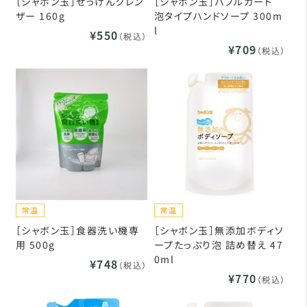
［シャボン玉］せっけんクレン
［シャボン玉］バブルガード
ザー 160g
泡タイプハンドソープ 300m
l
¥550
（税込）
¥709
（税込）
［シャボン玉］食器洗い機専
［シャボン玉］無添加ボディソ
用 500g
ープたっぷり泡 詰め替え 47
0ml
¥748
（税込）
¥770
（税込）