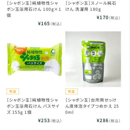
［シャボン玉］純植物性シャ
［シャボン玉］スノール純石
ボン玉浴用石けん 100g×1
けん 洗濯用 180g
個
¥170
（税込）
¥165
（税込）
［シャボン玉］純植物性シャ
［シャボン玉］台所用せっけ
ボン玉浴用石けん バスサイ
ん液体泡タイプつめかえ 25
ズ 155g 1個
0ml
¥253
¥286
（税込）
（税込）