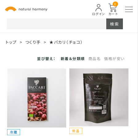
0
ログイン
カート
検索
トップ
>
つくり手
>
★パカリ（チョコ）
並び替え：
新着＆分類順
商品名
価格が安い