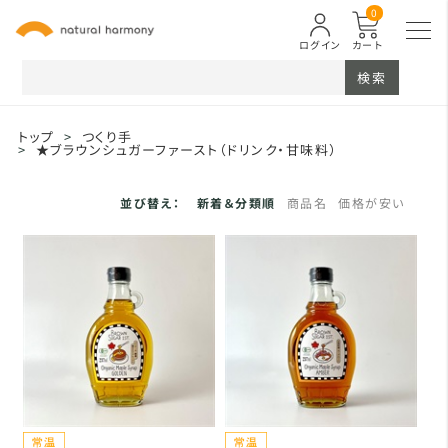
0
ログイン
カート
検索
トップ
>
つくり手
>
★ブラウンシュガーファースト（ドリンク・甘味料）
並び替え：
新着＆分類順
商品名
価格が安い