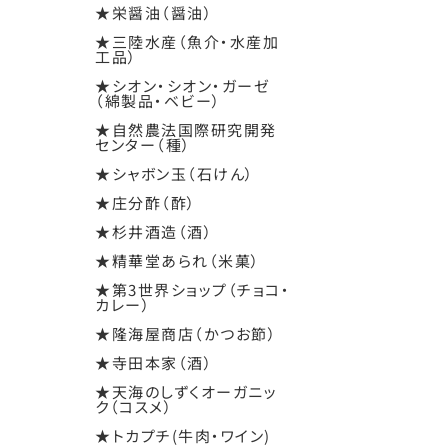
★栄醤油（醤油）
★三陸水産（魚介・水産加
工品）
★シオン・シオン・ガーゼ
（綿製品・ベビー）
★自然農法国際研究開発
センター（種）
★シャボン玉（石けん）
★庄分酢（酢）
★杉井酒造（酒）
★精華堂あられ（米菓）
★第3世界ショップ（チョコ・
カレー）
★隆海屋商店（かつお節）
★寺田本家（酒）
★天海のしずくオーガニッ
ク（コスメ）
★トカプチ(牛肉・ワイン)