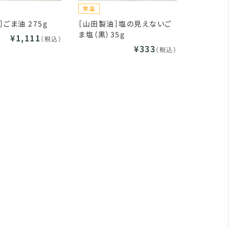
ごま油 275g
［山田製油］塩の見えないご
ま塩（黒）35g
¥1,111
（税込）
¥333
（税込）