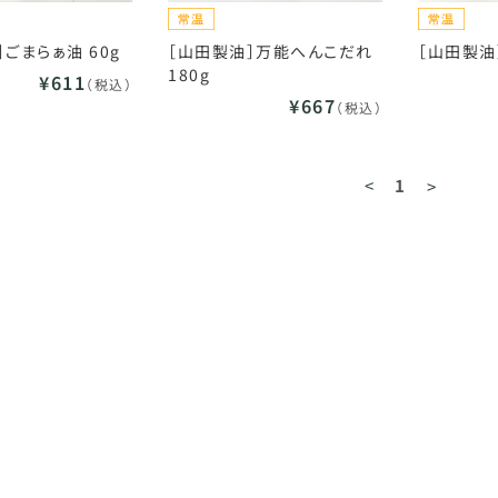
ごまらぁ油 60g
［山田製油］万能へんこだれ
［山田製油］
180g
¥611
（税込）
¥667
（税込）
<
1
>