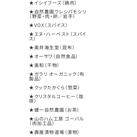
★イシイフーズ（鶏肉）
★自然農園ウレシパモシリ
（野菜・肉・卵／岩手）
★VOX（スパイス）
★エヌ・ハーベスト（スパイ
ス）
★奥井海生堂（昆布）
★オーサワ（自然食品）
★奥和（干物）
★ガラリ オーガニック（布
製品）
★クックたかくら（惣菜）
★クリスタルコーヒー（珈
琲）
★健一自然農園（お茶）
★山のハム工房 ゴーバル
（肉加工品）
★壽屋漬物道場（漬物）