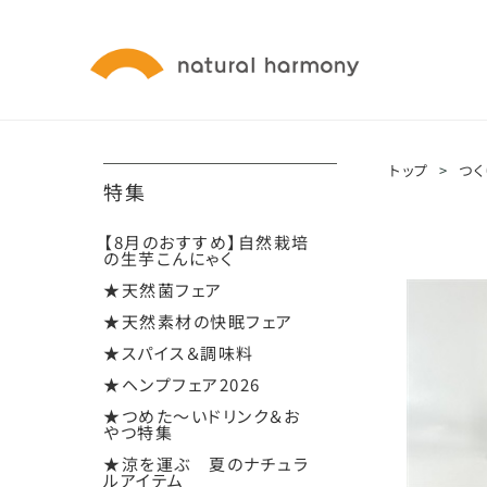
トップ
>
つく
特集
【8月のおすすめ】自然栽培
の生芋こんにゃく
★天然菌フェア
★天然素材の快眠フェア
★スパイス＆調味料
★ヘンプフェア2026
★つめた～いドリンク＆お
やつ特集
★涼を運ぶ 夏のナチュラ
ルアイテム