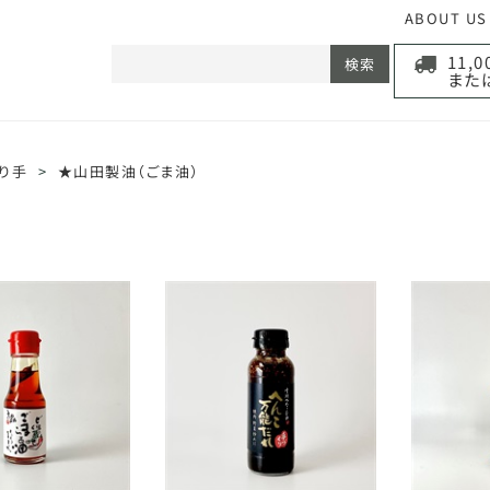
ABOUT US
11,
検索
また
り手
>
★山田製油（ごま油）