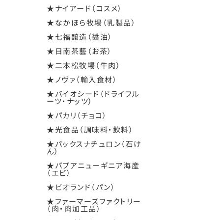
★ナイアード（コスメ）
★なかほら牧場（乳製品）
★七福醸造（醤油）
★日南茶藝（お茶）
★二本松牧場（牛肉）
★ノヴァ（輸入食材）
★バイオシード（ドライフル
ーツ・ナッツ）
★パカリ（チョコ）
★光食品（調味料・飲料）
★パックスナチュロン（石け
ん）
★パプアニューギニア海産
（エビ）
★ビオランド（パン）
★ファーマーズファクトリー
（肉・肉加工品）