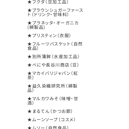
★フクダ（豆加工品）
★ブラウンシュガーファース
ト（ドリンク・甘味料）
★プラネッタ・オーガニカ
(綿製品)
★プリスティン（衣服）
★フルーツバスケット（自然
食品）
★別所蒲鉾（水産加工品）
★べにや長谷川商店（豆）
★マカイバリジャパン（紅
茶）
★益久染織研究所（綿製
品）
★マルカワみそ（味噌・甘
酒）
★まるてん（かつお節）
★ムーンソープ（コスメ）
★ムソー（自然食品）