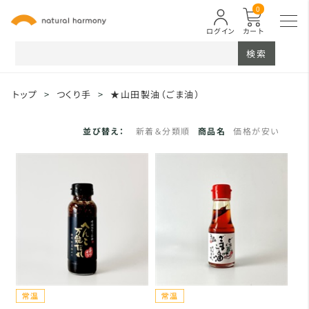
0
ログイン
カート
検索
トップ
>
つくり手
>
★山田製油（ごま油）
並び替え：
新着＆分類順
商品名
価格が安い