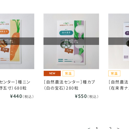
品切れ
品切れ
センター］種ニン
［自然農法センター］種カブ
［自然農法
野五寸）680粒
（白の宝石）280粒
（在来青ナ
¥440
¥550
（税込）
（税込）
<
1
2
>