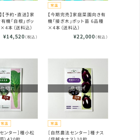
】【予約・直送】家
【今期完売】家庭菜園向き有
有機「自根」ポッ
機「接ぎ木」ポット苗 6品種
種×4本（送料込）
×4本（送料込）
¥14,520
¥22,000
（税込）
（税込）
品切れ
品切れ
センター］種小松
［自然農法センター］種ナス
菜）420粒
（信越水ナス）10粒