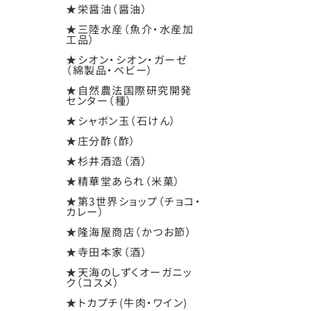
★栄醤油（醤油）
★三陸水産（魚介・水産加
工品）
★シオン・シオン・ガーゼ
（綿製品・ベビー）
★自然農法国際研究開発
センター（種）
★シャボン玉（石けん）
★庄分酢（酢）
★杉井酒造（酒）
★精華堂あられ（米菓）
★第3世界ショップ（チョコ・
カレー）
★隆海屋商店（かつお節）
★寺田本家（酒）
★天海のしずくオーガニッ
ク（コスメ）
★トカプチ(牛肉・ワイン)