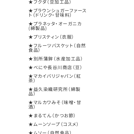
★フクダ（豆加工品）
★ブラウンシュガーファース
ト（ドリンク・甘味料）
★プラネッタ・オーガニカ
(綿製品)
★プリスティン（衣服）
★フルーツバスケット（自然
食品）
★別所蒲鉾（水産加工品）
★べにや長谷川商店（豆）
★マカイバリジャパン（紅
茶）
★益久染織研究所（綿製
品）
★マルカワみそ（味噌・甘
酒）
★まるてん（かつお節）
★ムーンソープ（コスメ）
★ムソー（自然食品）