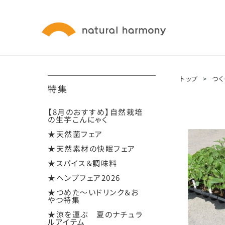
トップ
>
つく
特集
【8月のおすすめ】自然栽培
の生芋こんにゃく
★天然菌フェア
★天然素材の快眠フェア
★スパイス＆調味料
★ヘンプフェア2026
★つめた～いドリンク＆お
やつ特集
★涼を運ぶ 夏のナチュラ
ルアイテム