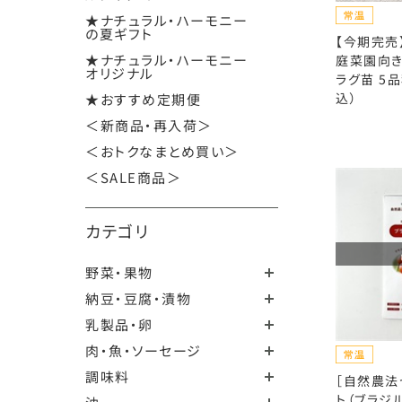
★ナチュラル・ハーモニー
の夏ギフト
【今期完売
★ナチュラル・ハーモニー
庭菜園向き
オリジナル
ラグ苗 5
込）
★おすすめ定期便
＜新商品・再入荷＞
＜おトクなまとめ買い＞
＜SALE商品＞
カテゴリ
野菜・果物
納豆・豆腐・漬物
乳製品・卵
肉・魚・ソーセージ
調味料
［自然農法
ト（ブラジ