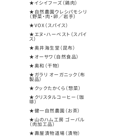
★イシイフーズ（鶏肉）
★自然農園ウレシパモシリ
（野菜・肉・卵／岩手）
★VOX（スパイス）
★エヌ・ハーベスト（スパイ
ス）
★奥井海生堂（昆布）
★オーサワ（自然食品）
★奥和（干物）
★ガラリ オーガニック（布
製品）
★クックたかくら（惣菜）
★クリスタルコーヒー（珈
琲）
★健一自然農園（お茶）
★山のハム工房 ゴーバル
（肉加工品）
★壽屋漬物道場（漬物）