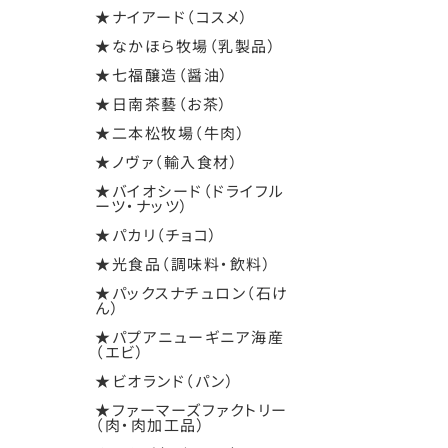
★ナイアード（コスメ）
★なかほら牧場（乳製品）
★七福醸造（醤油）
★日南茶藝（お茶）
★二本松牧場（牛肉）
★ノヴァ（輸入食材）
★バイオシード（ドライフル
ーツ・ナッツ）
★パカリ（チョコ）
★光食品（調味料・飲料）
★パックスナチュロン（石け
ん）
★パプアニューギニア海産
（エビ）
★ビオランド（パン）
★ファーマーズファクトリー
（肉・肉加工品）