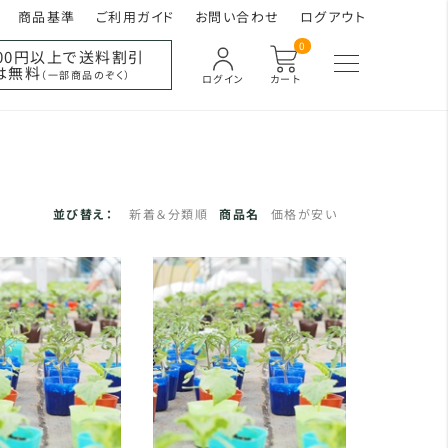
商品基準
ご利用ガイド
お問い合わせ
ログアウト
0
000円以上で送料割引
は無料
（一部商品のぞく）
ログイン
カート
並び替え：
新着＆分類順
商品名
価格が安い