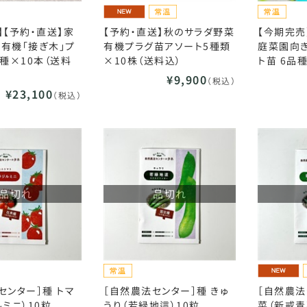
】【予約・直送】家
【予約・直送】秋のサラダ野菜
【今期完売
有機「接ぎ木」プ
有機プラグ苗アソート5種類
庭菜園向き
品種×10本（送料
×10株（送料込）
ト苗 6品
¥9,900
（税込）
¥23,100
（税込）
品切れ
品切れ
センター］種 トマ
［自然農法センター］種 きゅ
［自然農法
ルミニ）10粒
うり（若緑地這）10粒
菜（新戒青