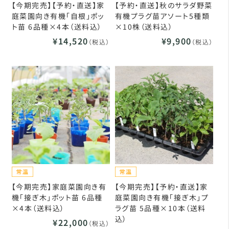
【今期完売】【予約・直送】家
【予約・直送】秋のサラダ野菜
庭菜園向き有機「自根」ポッ
有機プラグ苗アソート5種類
ト苗 6品種×4本（送料込）
×10株（送料込）
¥14,520
¥9,900
（税込）
（税込）
【今期完売】家庭菜園向き有
【今期完売】【予約・直送】家
機「接ぎ木」ポット苗 6品種
庭菜園向き有機「接ぎ木」プ
×4本（送料込）
ラグ苗 5品種×10本（送料
込）
¥22,000
（税込）