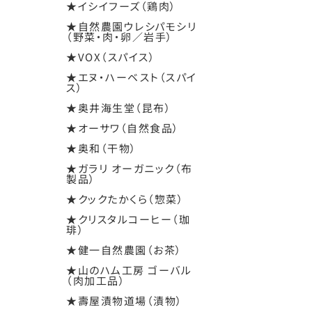
★イシイフーズ（鶏肉）
★自然農園ウレシパモシリ
（野菜・肉・卵／岩手）
★VOX（スパイス）
★エヌ・ハーベスト（スパイ
ス）
★奥井海生堂（昆布）
★オーサワ（自然食品）
★奥和（干物）
★ガラリ オーガニック（布
製品）
★クックたかくら（惣菜）
★クリスタルコーヒー（珈
琲）
★健一自然農園（お茶）
★山のハム工房 ゴーバル
（肉加工品）
★壽屋漬物道場（漬物）