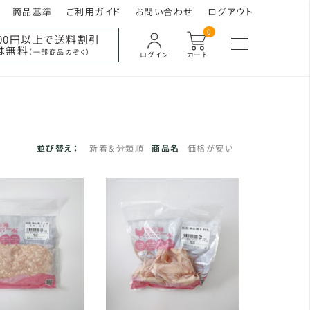
商品基準
ご利用ガイド
お問い合わせ
ログアウト
0
000円以上で送料割引
は無料
（一部商品のぞく）
ログイン
カート
並び替え：
新着＆分類順
商品名
価格が安い