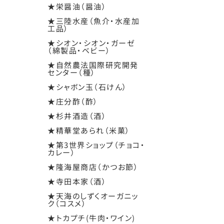
★栄醤油（醤油）
★三陸水産（魚介・水産加
工品）
★シオン・シオン・ガーゼ
（綿製品・ベビー）
★自然農法国際研究開発
センター（種）
★シャボン玉（石けん）
★庄分酢（酢）
★杉井酒造（酒）
★精華堂あられ（米菓）
★第3世界ショップ（チョコ・
カレー）
★隆海屋商店（かつお節）
★寺田本家（酒）
★天海のしずくオーガニッ
ク（コスメ）
★トカプチ(牛肉・ワイン)