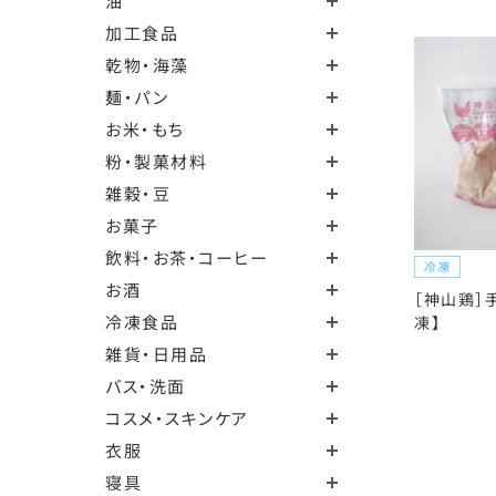
油
加工食品
乾物・海藻
麺・パン
お米・もち
粉・製菓材料
雑穀・豆
お菓子
飲料・お茶・コーヒー
お酒
［神山鶏］手
冷凍食品
凍】
雑貨・日用品
バス・洗面
コスメ・スキンケア
衣服
寝具