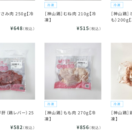
さみ肉 250g【冷
［神山鶏］むね肉 210g【冷
［神山鶏］
凍】
も）200g
¥648
¥515
（税込）
（税込）
平肝（鶏レバー）25
［神山鶏］もも肉 270g【冷
［神山鶏］
凍】
凍】
¥582
¥856
（税込）
（税込）