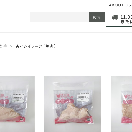
ABOUT US
11,
検索
また
り手
>
★イシイフーズ（鶏肉）