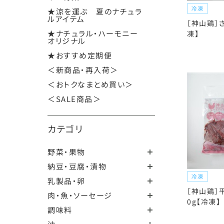
★涼を運ぶ 夏のナチュラ
ルアイテム
［神山鶏］さ
★ナチュラル・ハーモニー
凍】
オリジナル
★おすすめ定期便
＜新商品・再入荷＞
＜おトクなまとめ買い＞
＜SALE商品＞
カテゴリ
野菜・果物
納豆・豆腐・漬物
乳製品・卵
［神山鶏］
肉・魚・ソーセージ
0g【冷凍】
調味料