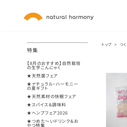
トップ
>
つく
特集
【8月のおすすめ】自然栽培
の生芋こんにゃく
★天然菌フェア
★ナチュラル・ハーモニー
の夏ギフト
★天然素材の快眠フェア
★スパイス＆調味料
★ヘンプフェア2026
★つめた～いドリンク＆お
やつ特集