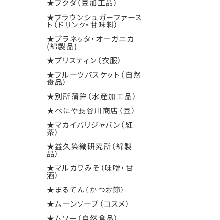
★フクダ（豆加工品）
★ブラウンシュガーファース
ト（ドリンク・甘味料）
★プラネッタ・オーガニカ
(綿製品)
★プリスティン（衣服）
★フルーツバスケット（自然
食品）
★別所蒲鉾（水産加工品）
★べにや長谷川商店（豆）
★マカイバリジャパン（紅
茶）
★益久染織研究所（綿製
品）
★マルカワみそ（味噌・甘
酒）
★まるてん（かつお節）
★ムーンソープ（コスメ）
★ムソー（自然食品）