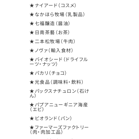
★ナイアード（コスメ）
★なかほら牧場（乳製品）
★七福醸造（醤油）
★日南茶藝（お茶）
★二本松牧場（牛肉）
★ノヴァ（輸入食材）
★バイオシード（ドライフル
ーツ・ナッツ）
★パカリ（チョコ）
★光食品（調味料・飲料）
★パックスナチュロン（石け
ん）
★パプアニューギニア海産
（エビ）
★ビオランド（パン）
★ファーマーズファクトリー
（肉・肉加工品）