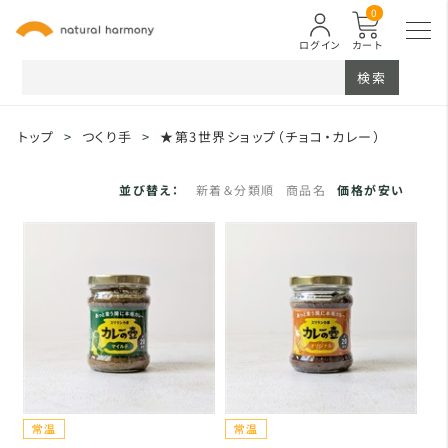
0
ログイン
カート
検索
トップ
>
つくり手
>
★第3世界ショップ（チョコ・カレー）
並び替え：
新着＆分類順
商品名
価格が安い