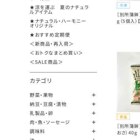
★涼を運ぶ 夏のナチュラ
ルアイテム
［別所蒲鉾
★ナチュラル・ハーモニー
g（5個入）
オリジナル
★おすすめ定期便
＜新商品・再入荷＞
＜おトクなまとめ買い＞
＜SALE商品＞
カテゴリ
野菜・果物
納豆・豆腐・漬物
乳製品・卵
肉・魚・ソーセージ
［別所蒲鉾
調味料
おさ）40g