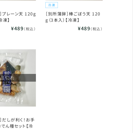
］プレーン天 120g
［別所蒲鉾］棒ごぼう天 120
冷凍】
g（3本入）【冷凍】
¥489
¥489
（税込）
（税込）
品切れ
］だしが利く！お手
でん種セット【冷