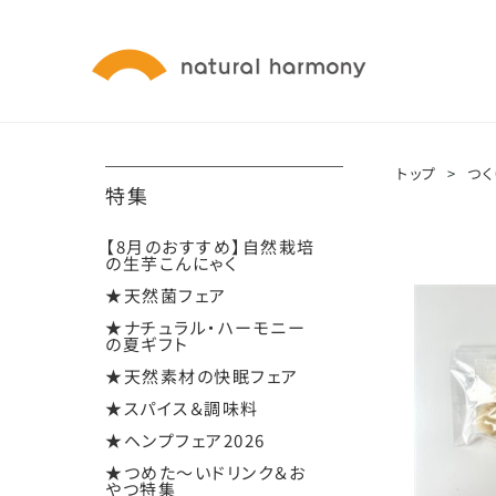
トップ
>
つく
特集
【8月のおすすめ】自然栽培
の生芋こんにゃく
★天然菌フェア
★ナチュラル・ハーモニー
の夏ギフト
★天然素材の快眠フェア
★スパイス＆調味料
★ヘンプフェア2026
★つめた～いドリンク＆お
やつ特集