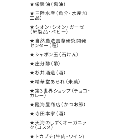
★栄醤油（醤油）
★三陸水産（魚介・水産加
工品）
★シオン・シオン・ガーゼ
（綿製品・ベビー）
★自然農法国際研究開発
センター（種）
★シャボン玉（石けん）
★庄分酢（酢）
★杉井酒造（酒）
★精華堂あられ（米菓）
★第3世界ショップ（チョコ・
カレー）
★隆海屋商店（かつお節）
★寺田本家（酒）
★天海のしずくオーガニッ
ク（コスメ）
★トカプチ(牛肉・ワイン)