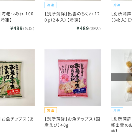
］海老つみれ 100
［別所蒲鉾］出雲のちくわ 12
［別所蒲鉾
【冷凍】
0g（2本入）【冷凍】
（3枚入）【
¥489
¥489
（税込）
（税込）
］お魚チップス（あ
［別所蒲鉾］お魚チップス（国
［別所蒲鉾
産えび）40g
軽出雲のお
凍】