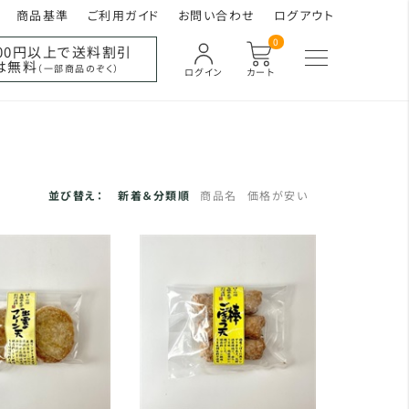
商品基準
ご利用ガイド
お問い合わせ
ログアウト
0
000円以上で送料割引
は無料
（一部商品のぞく）
ログイン
カート
並び替え：
新着＆分類順
商品名
価格が安い