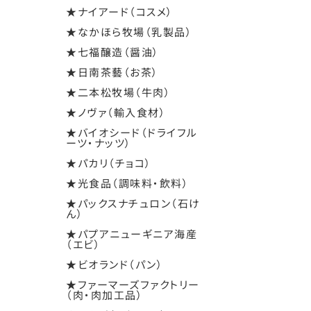
★ナイアード（コスメ）
★なかほら牧場（乳製品）
★七福醸造（醤油）
★日南茶藝（お茶）
★二本松牧場（牛肉）
★ノヴァ（輸入食材）
★バイオシード（ドライフル
ーツ・ナッツ）
★パカリ（チョコ）
★光食品（調味料・飲料）
★パックスナチュロン（石け
ん）
★パプアニューギニア海産
（エビ）
★ビオランド（パン）
★ファーマーズファクトリー
（肉・肉加工品）