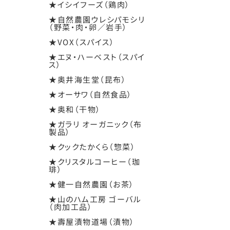
★イシイフーズ（鶏肉）
★自然農園ウレシパモシリ
（野菜・肉・卵／岩手）
★VOX（スパイス）
★エヌ・ハーベスト（スパイ
ス）
★奥井海生堂（昆布）
★オーサワ（自然食品）
★奥和（干物）
★ガラリ オーガニック（布
製品）
★クックたかくら（惣菜）
★クリスタルコーヒー（珈
琲）
★健一自然農園（お茶）
★山のハム工房 ゴーバル
（肉加工品）
★壽屋漬物道場（漬物）