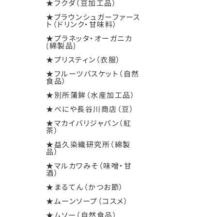
★フクダ（豆加工品）
★ブラウンシュガーファース
ト（ドリンク・甘味料）
★プラネッタ・オーガニカ
(綿製品)
★プリスティン（衣服）
★フルーツバスケット（自然
食品）
★別所蒲鉾（水産加工品）
★べにや長谷川商店（豆）
★マカイバリジャパン（紅
茶）
★益久染織研究所（綿製
品）
★マルカワみそ（味噌・甘
酒）
★まるてん（かつお節）
★ムーンソープ（コスメ）
★ムソー（自然食品）