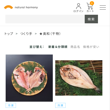
0
ログイン
カート
検索
トップ
>
つくり手
>
★奥和（干物）
並び替え：
新着＆分類順
商品名
価格が安い