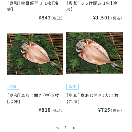
［奥和］金目鯛開き 1枚【冷
［奥和］ほっけ開き 1枚【冷
凍】
凍】
¥843
¥1,501
（税込）
（税込）
［奥和］真あじ開き（中）2枚
［奥和］真あじ開き（大）1枚
【冷凍】
【冷凍】
¥818
¥725
（税込）
（税込）
<
1
>