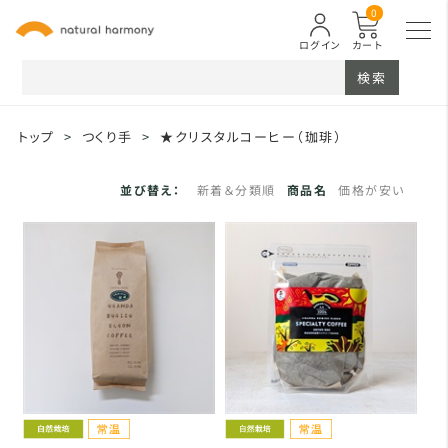
0
ログイン
カート
検索
トップ
>
つくり手
>
★クリスタルコーヒー（珈琲）
並び替え：
新着＆分類順
商品名
価格が安い