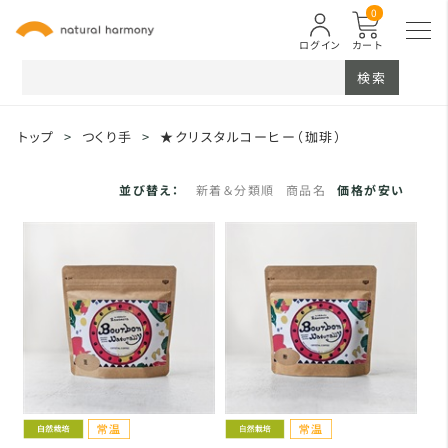
0
ログイン
カート
検索
トップ
>
つくり手
>
★クリスタルコーヒー（珈琲）
並び替え：
新着＆分類順
商品名
価格が安い