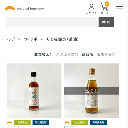
0
ログイン
カート
検索
トップ
>
つくり手
>
★七福醸造（醤油）
並び替え：
新着＆分類順
商品名
価格が安い
品切れ