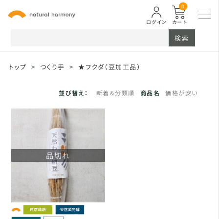
0
ログイン
カート
検索
トップ
>
つくり手
>
★フクダ（豆加工品）
並び替え：
新着＆分類順
商品名
価格が安い
品切れ