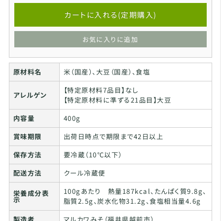
カートに入れる(定期購入)
お気に入りに追加
原材料名
米（国産）、大豆（国産）、食塩
【特定原材料7品目】なし
アレルゲン
【特定原材料に準ずる21品目】大豆
内容量
400g
賞味期限
出荷日時点で期限まで42日以上
保存方法
要冷蔵（10℃以下）
配送方法
クール冷蔵便
100gあたり 熱量187kcal、たんぱく質9.8g、
栄養成分表
示
脂質2.5g、炭水化物31.2g、食塩相当量4.6g
製造者
マルカワみそ（福井県越前市）